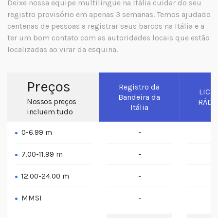
Deixe nossa equipe multilíngue na Itália cuidar do seu
registro provisório em apenas 3 semanas. Temos ajudado
centenas de pessoas a registrar seus barcos na Itália e a
ter um bom contato com as autoridades locais que estão
localizadas ao virar da esquina.
Preços
Registro da
LICE
Bandeira da
Nossos preços
RÁDI
Itália
incluem tudo
.
0-6.99 m
-
.
7.00-11.99 m
-
.
12.00-24.00 m
-
.
MMSI
-