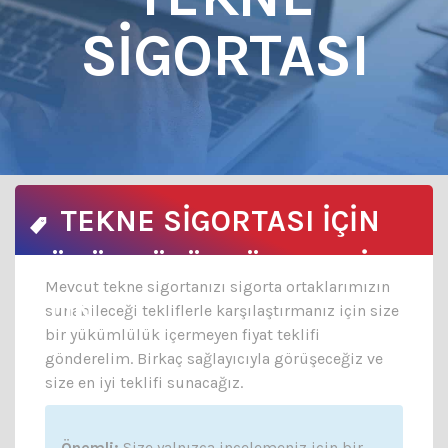
SIGORTASI
TEKNE SİGORTASI İÇİN
YÜKÜMLÜLÜKSÜZ TEKLİF
Mevcut tekne sigortanızı sigorta ortaklarımızın
ALIN
sunabileceği tekliflerle karşılaştırmanız için size
bir yükümlülük içermeyen fiyat teklifi
gönderelim. Birkaç sağlayıcıyla görüşeceğiz ve
size en iyi teklifi sunacağız.
Önemli:
Size yalnızca incelemeniz için bir