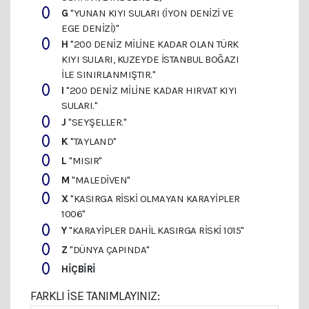
G
"YUNAN KIYI SULARI (İYON DENIZI VE
EGE DENIZI)"
H
"200 DENIZ MILINE KADAR OLAN TÜRK
KIYI SULARI, KUZEYDE İSTANBUL BOĞAZI
ILE SINIRLANMIŞTIR."
I
"200 DENIZ MILINE KADAR HIRVAT KIYI
SULARI."
J
"SEYŞELLER."
K
"TAYLAND"
L
"MISIR"
M
"MALEDIVEN"
X
"KASIRGA RISKI OLMAYAN KARAYIPLER
1006"
Y
"KARAYIPLER DAHIL KASIRGA RISKI 1015"
Z
"DÜNYA ÇAPINDA"
HIÇBIRI
FARKLI ISE TANIMLAYINIZ: