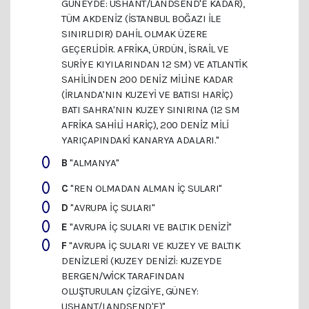
GÜNEYDE: USHANT/LANDSEND'E KADAR),
TÜM AKDENIZ (İSTANBUL BOĞAZI ILE
SINIRLIDIR) DAHIL OLMAK ÜZERE
GEÇERLIDIR. AFRIKA, ÜRDÜN, İSRAIL VE
SURIYE KIYILARINDAN 12 SM) VE ATLANTIK
SAHILINDEN 200 DENIZ MILINE KADAR
(İRLANDA'NIN KUZEYI VE BATISI HARIÇ)
BATI SAHRA'NIN KUZEY SINIRINA (12 SM
AFRIKA SAHILI HARIÇ), 200 DENIZ MILI
YARIÇAPINDAKI KANARYA ADALARI."
B
"ALMANYA"
C
"REN OLMADAN ALMAN IÇ SULARI"
D
"AVRUPA IÇ SULARI"
E
"AVRUPA IÇ SULARI VE BALTIK DENIZI"
F
"AVRUPA IÇ SULARI VE KUZEY VE BALTIK
DENIZLERI (KUZEY DENIZI: KUZEYDE
BERGEN/WICK TARAFINDAN
OLUŞTURULAN ÇIZGIYE, GÜNEY:
USHANT/LANDSEND'E)"