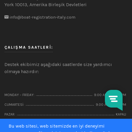
York 10013, Amerika Birleşik Devletleri
info@boat-registration-italy.com
ÇALIŞMA SAATLERI:
Destek ekibimiz aşağıdaki saatlerde size yardımcı
olmaya hazırdır:
MONDAY – FRIDAY:
9.00 AM – 22.00 PM
CUMARTESI:
9.00 AM – 5:00 PM
PAZAR:
KAPALI
Bu web sitesi, web sitemizde en iyi deneyimi