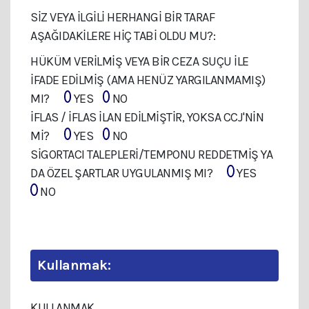
SIZ VEYA İLGILI HERHANGI BIR TARAF
AŞAĞIDAKILERE HIÇ TABI OLDU MU?:
HÜKÜM VERİLMİŞ VEYA BİR CEZA SUÇU İLE
İFADE EDİLMİŞ (AMA HENÜZ YARGILANMAMIŞ)
MI?
YES
NO
İFLAS / İFLAS İLAN EDİLMİŞTİR, YOKSA CCJ'NİN
Mİ?
YES
NO
SİGORTACI TALEPLERİ/TEMPONU REDDETMİŞ YA
DA ÖZEL ŞARTLAR UYGULANMIŞ MI?
YES
NO
Kullanmak:
KULLANMAK