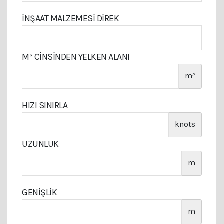
İNŞAAT MALZEMESI DIREK
M² CINSINDEN YELKEN ALANI
m²
HIZI SINIRLA
knots
UZUNLUK
m
GENIŞLIK
m